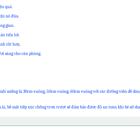
ệu quả.
khi nô đùa.
ng gian.
n tiện lợi.
inh tốt hơn.
ơi sáng cho căn phòng.
mỗi miếng là 30cm vuông, 50cm vuông, 60cm vuông với các đường viền dễ dàng
 ái, bề mặt tiếp xúc chống trơn trượt sẽ đảm bảo được độ an toàn khi bé sử dụ