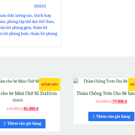
Được xếp
m chất lượng cao, thích hợp
hạng
5
5 sao
oàn, phòng tập thể dục thể thao,
hảm lót phòng gym, thảm lót
 lót phòng Judo, thảm lót phòng
GIẢM GIÁ!
GI
cho bé Mini Chữ Số 15x15cm
Thảm Chống Trơn Cho Bé hìn
140,000
₫
79,000
₫
Được xếp
140,000
₫
85,000
₫
hạng
5.00
Thêm vào giỏ hàng
5 sao
Thêm vào giỏ hàng