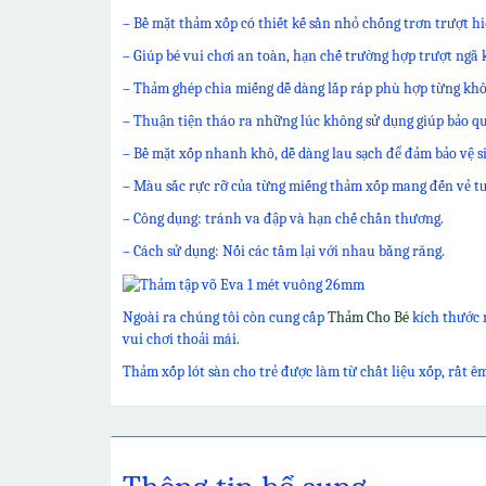
– Bề mặt thảm xốp có thiết kế sần nhỏ chống trơn trượt hi
– Giúp bé vui chơi an toàn, hạn chế trường hợp trượt ngã 
– Thảm ghép chia miếng dễ dàng lắp ráp phù hợp từng khô
– Thuận tiện tháo ra những lúc không sử dụng giúp bảo quả
– Bề mặt xốp nhanh khô, dễ dàng lau sạch để đảm bảo vệ s
– Màu sắc rực rỡ của từng miếng thảm xốp mang đến vẻ tư
– Công dụng: tránh va đập và hạn chế chấn thương.
– Cách sử dụng: Nối các tấm lại với nhau bằng răng.
Ngoài ra chúng tôi còn cung cấp
Thảm Cho Bé
kích thước 
vui chơi thoải mái.
Thảm xốp lót sàn cho trẻ được làm từ chất liệu xốp, rất êm