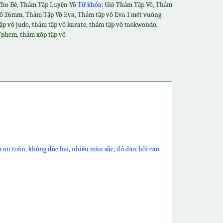
ho Bé
,
Thảm Tập Luyện Võ
Từ khóa:
Giá Thảm Tập Võ
,
Thảm
võ 26mm
,
Thảm Tập Võ Eva
,
Thảm tập võ Eva 1 mét vuông
ập võ judo
,
thảm tập võ karate
,
thảm tập võ taekwondo
,
Tphcm
,
thảm xốp tập võ
 an toàn, không độc hại, nhiều màu sắc, độ đàn hồi cao