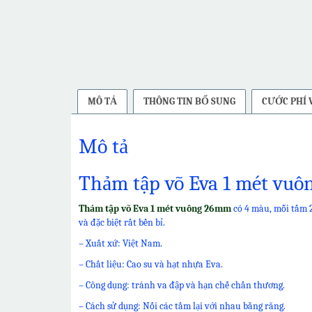
MÔ TẢ
THÔNG TIN BỔ SUNG
CƯỚC PHÍ
Mô tả
Thảm tập võ Eva 1 mét vu
Thảm tập võ Eva 1 mét vuông 26mm
có 4 màu, mỗi tấm 2
và đặc biệt rất bền bỉ.
– Xuất xứ: Việt Nam.
– Chất liệu: Cao su và hạt nhựa Eva.
– Công dụng: tránh va đập và hạn chế chấn thương.
– Cách sử dụng: Nối các tấm lại với nhau bằng răng.