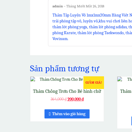
admin
–
Tháng Mười Một 26, 2018
Thảm Tập Luyện Võ 1mx1mx20mm Hàng Việt Na
trải phòng tập võ, luyện võ,khu vui chơi liên h
thảm lót phòng yoga, thảm lót phòng adidas, t
phòng Karate, thảm lót phòng Taekwondo, thảm
Vovinam.‎
Sản phẩm tương tự
GIẢM GIÁ!
Thảm Chống Trơn Cho Bé hình chữ
Thảm 
364,000
₫
200,000
₫
Thêm vào giỏ hàng