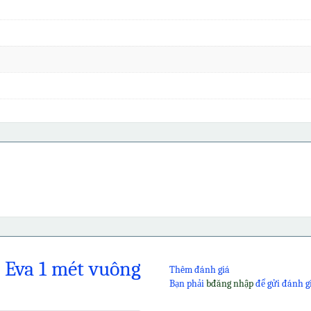
 Eva 1 mét vuông
Thêm đánh giá
Bạn phải
bđăng nhập
để gửi đánh g