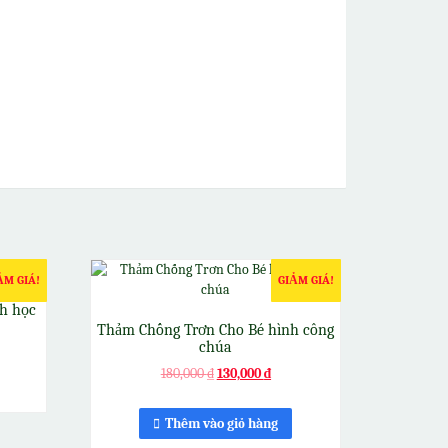
ẢM GIÁ!
GIẢM GIÁ!
h học
Thảm Chống Trơn Cho Bé hình công
chúa
180,000
₫
130,000
₫
Thêm vào giỏ hàng