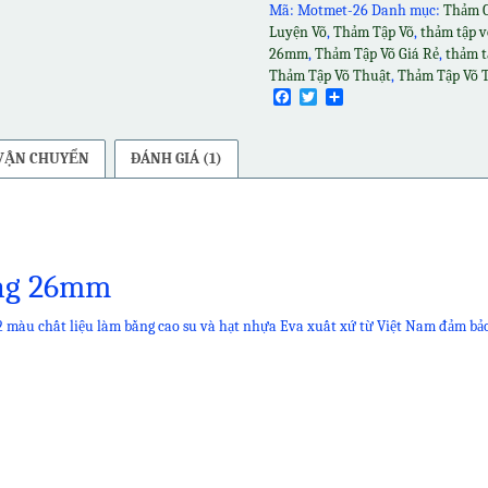
Eva
Mã:
Motmet-26
Danh mục:
Thảm C
1
Luyện Võ
,
Thảm Tập Võ
,
thảm tập 
mét
26mm
,
Thảm Tập Võ Giá Rẻ
,
thảm t
vuông
Thảm Tập Võ Thuật
,
Thảm Tập Võ 
26mm
Facebook
Twitter
Share
số
lượng
 VẬN CHUYỂN
ĐÁNH GIÁ (1)
ông 26mm
 màu chất liệu làm bằng cao su và hạt nhựa Eva xuất xứ từ Việt Nam đảm bảo