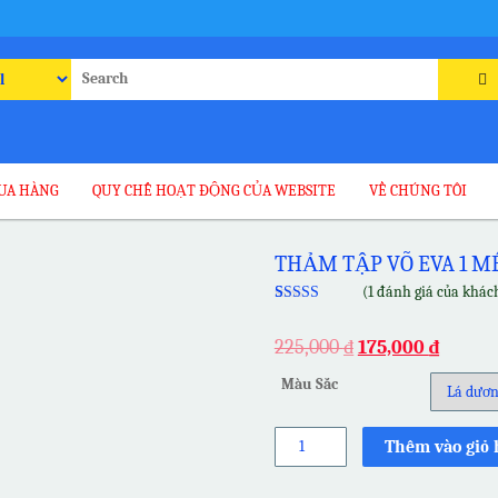
rch
UA HÀNG
QUY CHẾ HOẠT ĐỘNG CỦA WEBSITE
VỀ CHÚNG TÔI
THẢM TẬP VÕ EVA 1 
(
1
đánh giá của khác
5.00
1
trên 5
dựa trên
225,000
₫
175,000
₫
đánh giá
Màu Sắc
Thảm
Thêm vào giỏ
tập
võ