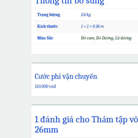
Thông tin bổ sung
Trọng lượng
2.6 kg
Kích thước
1 × 1 × 0.26 m
Màu Sắc
Đỏ cam
,
Đỏ Dương
,
Lá dương
Cước phí vận chuyển
150.000 vnđ
1 đánh giá cho
Thảm tập võ
26mm