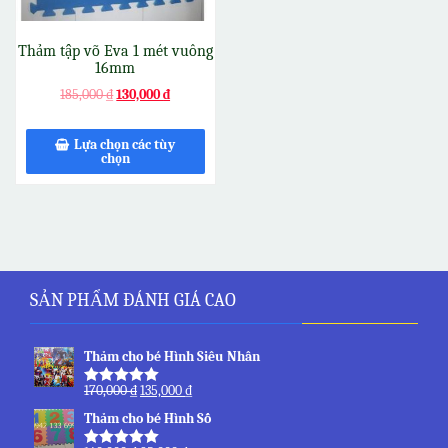
Thảm tập võ Eva 1 mét vuông
16mm
185,000
₫
130,000
₫
Lựa chọn các tùy
chọn
SẢN PHẨM ĐÁNH GIÁ CAO
Thảm cho bé Hình Siêu Nhân
170,000
₫
135,000
₫
Được xếp
hạng
5.00
5
Thảm cho bé Hình Số
sao