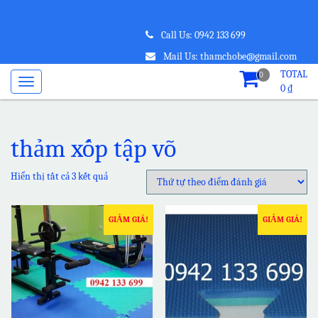
Call Us: 0942 133 699
Mail Us: thamchobe@gmail.com
TOTAL
0
0
₫
thảm xốp tập võ
Hiển thị tất cả 3 kết quả
GIẢM GIÁ!
GIẢM GIÁ!