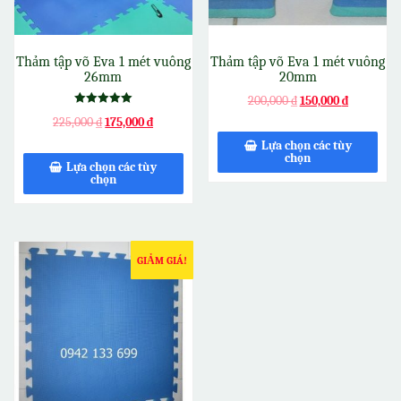
Thảm tập võ Eva 1 mét vuông
Thảm tập võ Eva 1 mét vuông
26mm
20mm
200,000
₫
150,000
₫
Được xếp
225,000
₫
175,000
₫
hạng
5.00
Lựa chọn các tùy
5 sao
chọn
Lựa chọn các tùy
chọn
GIẢM GIÁ!