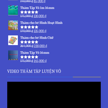
140,000
₫
85,000
₫
Được xếp
hạng
5.00
5
Thảm Tập Võ 1m 16mm
sao
175,000
₫
130,000
₫
Được xếp
hạng
5.00
5
Thảm cho bé Hình Hoạt Hình
sao
170,000
₫
135,000
₫
Được xếp
hạng
5.00
5
Thảm cho bé Hình Chữ
sao
364,000
₫
230,000
₫
Được xếp
hạng
5.00
5
Thảm Tập Võ 16mm
sao
175,000
₫
145,000
₫
Được xếp
hạng
5.00
5
sao
VIDEO THẢM TÂP LUYỆN VÕ
Trình
chơi
Video