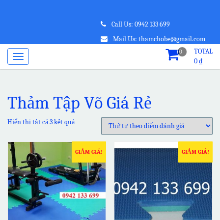
Call Us: 0942 133 699
Mail Us: thamchobe@gmail.com
TOTAL
0
0
₫
Thảm Tập Võ Giá Rẻ
Hiển thị tất cả 3 kết quả
GIẢM GIÁ!
GIẢM GIÁ!