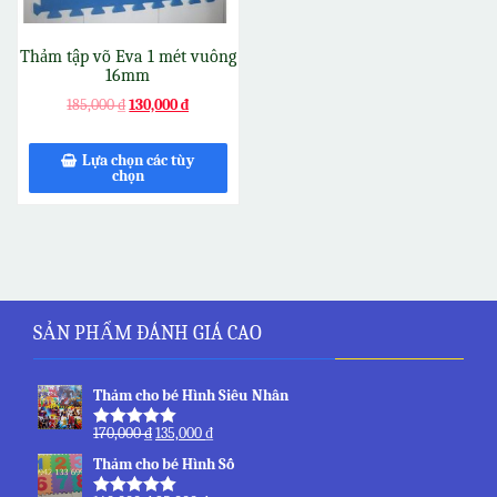
Thảm tập võ Eva 1 mét vuông
16mm
185,000
₫
130,000
₫
Lựa chọn các tùy
chọn
SẢN PHẨM ĐÁNH GIÁ CAO
Thảm cho bé Hình Siêu Nhân
170,000
₫
135,000
₫
Được xếp
hạng
5.00
5
Thảm cho bé Hình Số
sao