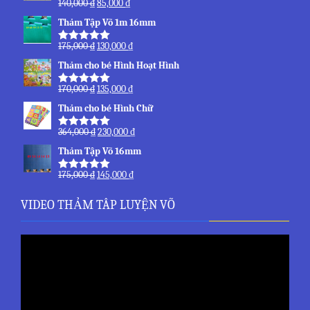
140,000
₫
85,000
₫
Được xếp
hạng
5.00
5
Thảm Tập Võ 1m 16mm
sao
175,000
₫
130,000
₫
Được xếp
hạng
5.00
5
Thảm cho bé Hình Hoạt Hình
sao
170,000
₫
135,000
₫
Được xếp
hạng
5.00
5
Thảm cho bé Hình Chữ
sao
364,000
₫
230,000
₫
Được xếp
hạng
5.00
5
Thảm Tập Võ 16mm
sao
175,000
₫
145,000
₫
Được xếp
hạng
5.00
5
sao
VIDEO THẢM TÂP LUYỆN VÕ
Trình
chơi
Video