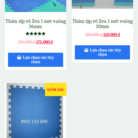
Thảm tập võ Eva 1 mét vuông
Thảm tập võ Eva 1 mét vuông
26mm
20mm
200,000
₫
150,000
₫
Được xếp
225,000
₫
175,000
₫
hạng
5.00
Lựa chọn các tùy
5 sao
chọn
Lựa chọn các tùy
chọn
GIẢM GIÁ!