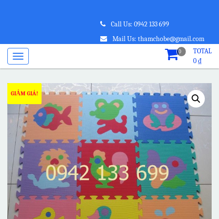
Call Us: 0942 133 699
Mail Us: thamchobe@gmail.com
TOTAL
0
0
₫
GIẢM GIÁ!