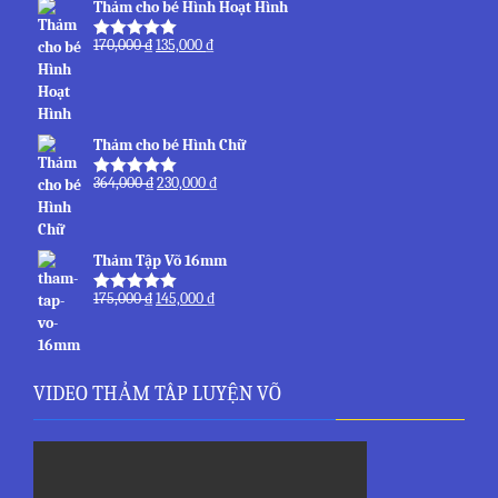
Thảm cho bé Hình Hoạt Hình
170,000
₫
135,000
₫
Được xếp
hạng
5.00
5
sao
Thảm cho bé Hình Chữ
364,000
₫
230,000
₫
Được xếp
hạng
5.00
5
sao
Thảm Tập Võ 16mm
175,000
₫
145,000
₫
Được xếp
hạng
5.00
5
sao
VIDEO THẢM TÂP LUYỆN VÕ