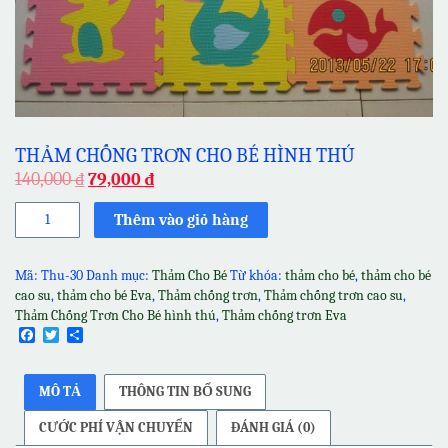
THẢM CHỐNG TRƠN CHO BÉ HÌNH THÚ
140,000
₫
79,000
₫
Thảm
Thêm vào giỏ hàng
Chống
Trơn
Cho
Mã:
Thu-30
Danh mục:
Thảm Cho Bé
Từ khóa:
thảm cho bé
,
thảm cho bé
Bé
cao su
,
thảm cho bé Eva
,
Thảm chống trơn
,
Thảm chống trơn cao su
,
hình
Thảm Chống Trơn Cho Bé hình thú
,
Thảm chống trơn Eva
thú
Facebook
Twitter
Share
số
lượng
MÔ TẢ
THÔNG TIN BỔ SUNG
CƯỚC PHÍ VẬN CHUYỂN
ĐÁNH GIÁ (0)