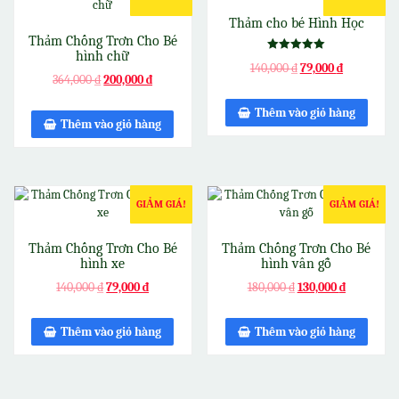
Thảm cho bé Hình Học
Thảm Chống Trơn Cho Bé
hình chữ
Được xếp
140,000
₫
79,000
₫
hạng
364,000
₫
200,000
₫
5.00
5 sao
Thêm vào giỏ hàng
Thêm vào giỏ hàng
GIẢM GIÁ!
GIẢM GIÁ!
Thảm Chống Trơn Cho Bé
Thảm Chống Trơn Cho Bé
hình xe
hình vân gỗ
140,000
₫
79,000
₫
180,000
₫
130,000
₫
Thêm vào giỏ hàng
Thêm vào giỏ hàng