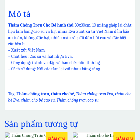
Mô tả
Thảm Chống Trơn Cho Bé hình thú
30x30cm, 10 miếng ghép lại chất
liệu làm bằng cao su và hạt nhựa Eva xuất xứ từ Việt Nam đảm bảo
an toàn, không độc hại, nhiều màu sắc, độ đàn hồi cao và đặc biệt
rất bền bỉ.
– Xuất xứ: Việt Nam.
– Chất liệu: Cao su và hạt nhựa Eva.
– Công dụng: tránh va đập và hạn chế chấn thương.
– Cách sử dụng: Nối các tấm lại với nhau bằng răng.
Tag:
Thảm chống trơn
,
thảm cho bé
,
Thảm chống trơn Eva
,
thảm cho
bé Eva
,
thảm cho bé cao su
,
Thảm chống trơn cao su
Sản phẩm tương tự
GIẢM GIÁ!
GIẢM GIÁ!