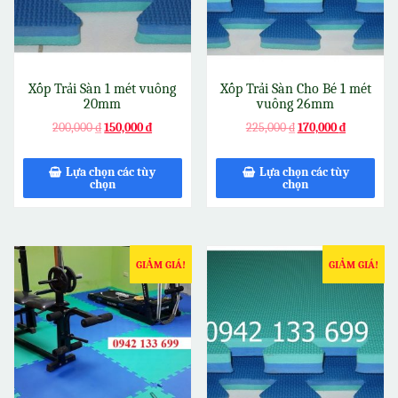
Xốp Trải Sàn 1 mét vuông
Xốp Trải Sàn Cho Bé 1 mét
20mm
vuông 26mm
200,000
₫
150,000
₫
225,000
₫
170,000
₫
Lựa chọn các tùy
Lựa chọn các tùy
chọn
chọn
GIẢM GIÁ!
GIẢM GIÁ!