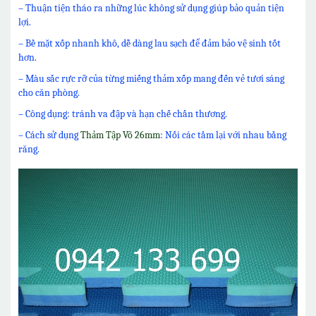
– Thuận tiện tháo ra những lúc không sử dụng giúp bảo quản tiện
lợi.
– Bề mặt xốp nhanh khô, dễ dàng lau sạch để đảm bảo vệ sinh tốt
hơn.
– Màu sắc rực rỡ của từng miếng thảm xốp mang đến vẻ tươi sáng
cho căn phòng.
– Công dụng: tránh va đập và hạn chế chấn thương.
– Cách sử dụng
Thảm Tập Võ 26mm
: Nối các tấm lại với nhau bằng
răng.