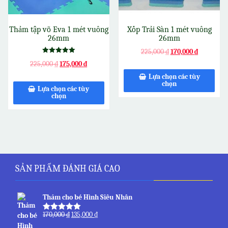
Thảm tập võ Eva 1 mét vuông
Xốp Trải Sàn 1 mét vuông
26mm
26mm
225,000
₫
170,000
₫
Được xếp
225,000
₫
175,000
₫
hạng
5.00
Lựa chọn các tùy
5 sao
chọn
Lựa chọn các tùy
chọn
SẢN PHẨM ĐÁNH GIÁ CAO
Thảm cho bé Hình Siêu Nhân
170,000
₫
135,000
₫
Được xếp
hạng
5.00
5