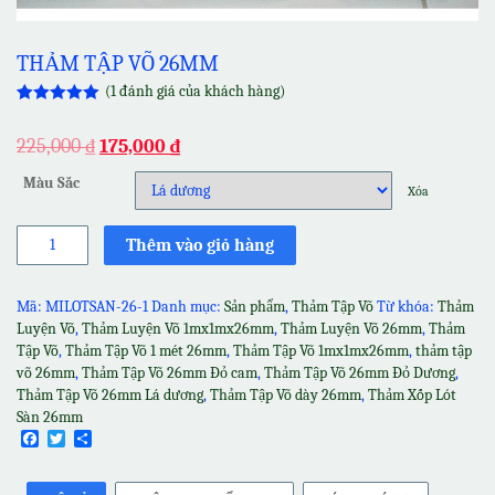
THẢM TẬP VÕ 26MM
(
1
đánh giá của khách hàng)
5.00
1
trên 5
dựa trên
225,000
₫
175,000
₫
đánh giá
Màu Sắc
Xóa
Thảm
Thêm vào giỏ hàng
Tập
Võ
26mm
Mã:
MILOTSAN-26-1
Danh mục:
Sản phẩm
,
Thảm Tập Võ
Từ khóa:
Thảm
số
Luyện Võ
,
Thảm Luyện Võ 1mx1mx26mm
,
Thảm Luyện Võ 26mm
,
Thảm
lượng
Tập Võ
,
Thảm Tập Võ 1 mét 26mm
,
Thảm Tập Võ 1mx1mx26mm
,
thảm tập
võ 26mm
,
Thảm Tập Võ 26mm Đỏ cam
,
Thảm Tập Võ 26mm Đỏ Dương
,
Thảm Tập Võ 26mm Lá dương
,
Thảm Tập Võ dày 26mm
,
Thảm Xốp Lót
Sàn 26mm
Facebook
Twitter
Share