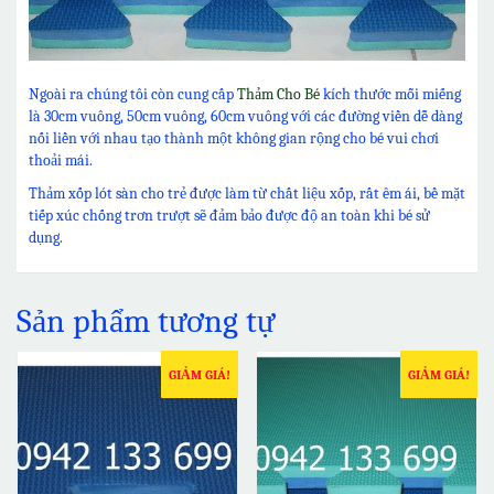
Ngoài ra chúng tôi còn cung cấp
Thảm Cho Bé
kích thước mỗi miếng
là 30cm vuông, 50cm vuông, 60cm vuông với các đường viền dễ dàng
nối liền với nhau tạo thành một không gian rộng cho bé vui chơi
thoải mái.
Thảm xốp lót sàn cho trẻ được làm từ chất liệu xốp, rất êm ái, bề mặt
tiếp xúc chống trơn trượt sẽ đảm bảo được độ an toàn khi bé sử
dụng.
Sản phẩm tương tự
GIẢM GIÁ!
GIẢM GIÁ!