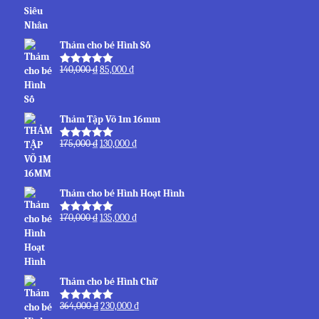
sao
Thảm cho bé Hình Số
140,000
₫
85,000
₫
Được xếp
hạng
5.00
5
sao
Thảm Tập Võ 1m 16mm
175,000
₫
130,000
₫
Được xếp
hạng
5.00
5
sao
Thảm cho bé Hình Hoạt Hình
170,000
₫
135,000
₫
Được xếp
hạng
5.00
5
sao
Thảm cho bé Hình Chữ
364,000
₫
230,000
₫
Được xếp
hạng
5.00
5