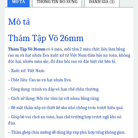
MÔ TẢ
THÔNG TIN BỔ SUNG
ĐÁNH GIÁ (1)
Mô tả
Thảm Tập Võ 26mm
Thảm Tập Võ 26mm
có 4 màu, mỗi tấm 2 màu chất liệu làm bằng
cao su và hạt nhựa Eva xuất xứ từ Việt Nam đảm bảo an toàn, không
độc hại, nhiều màu sắc, độ đàn hồi cao và đặc biệt rất bền bỉ.
– Xuất xứ: Việt Nam.
– Chất liệu: Cao su và hạt nhựa Eva.
– Công dụng: tránh va đập và hạn chế chấn thương.
– Cách sử dụng: Nối các tấm lại với nhau bằng răng.
– Bề mặt thảm xốp có thiết kế sần nhỏ chống trơn trượt hiệu quả.
– Giúp bé vui chơi an toàn, hạn chế trường hợp trượt ngã khi nô
đùa.
– Thảm ghép chia miếng dễ dàng lắp ráp phù hợp từng không gian.