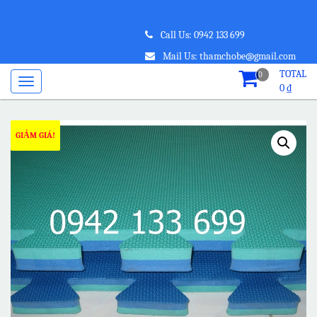
Call Us: 0942 133 699
Mail Us: thamchobe@gmail.com
TOTAL
0
0
₫
GIẢM GIÁ!