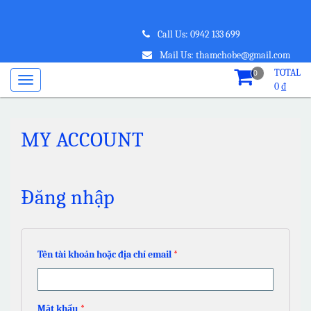
Call Us: 0942 133 699
Mail Us: thamchobe@gmail.com
TOTAL
0
0
₫
MY ACCOUNT
Đăng nhập
Tên tài khoản hoặc địa chỉ email
*
Mật khẩu
*