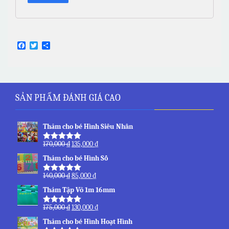
Facebook
Twitter
Share
SẢN PHẨM ĐÁNH GIÁ CAO
Thảm cho bé Hình Siêu Nhân
170,000
₫
135,000
₫
Được xếp
hạng
5.00
5
Thảm cho bé Hình Số
sao
140,000
₫
85,000
₫
Được xếp
hạng
5.00
5
Thảm Tập Võ 1m 16mm
sao
175,000
₫
130,000
₫
Được xếp
hạng
5.00
5
Thảm cho bé Hình Hoạt Hình
sao