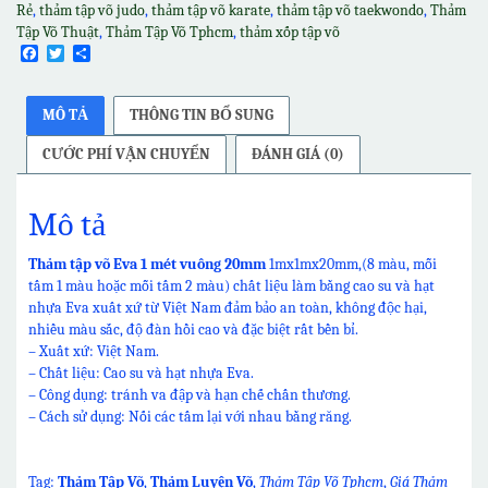
vuông
Rẻ
,
thảm tập võ judo
,
thảm tập võ karate
,
thảm tập võ taekwondo
,
Thảm
20mm
Tập Võ Thuật
,
Thảm Tập Võ Tphcm
,
thảm xốp tập võ
số
Facebook
Twitter
Share
lượng
MÔ TẢ
THÔNG TIN BỔ SUNG
CƯỚC PHÍ VẬN CHUYỂN
ĐÁNH GIÁ (0)
Mô tả
Thảm tập võ Eva 1 mét vuông 20mm
1mx1mx20mm,(8 màu, mỗi
tấm 1 màu hoặc mỗi tấm 2 màu) chất liệu làm bằng cao su và hạt
nhựa Eva xuất xứ từ Việt Nam đảm bảo an toàn, không độc hại,
nhiều màu sắc, độ đàn hồi cao và đặc biệt rất bền bỉ.
– Xuất xứ: Việt Nam.
– Chất liệu: Cao su và hạt nhựa Eva.
– Công dụng: tránh va đập và hạn chế chấn thương.
– Cách sử dụng: Nối các tấm lại với nhau bằng răng.
Tag:
Thảm Tập Võ
,
Thảm Luyện Võ
,
Thảm Tập Võ Tphcm
,
Giá Thảm