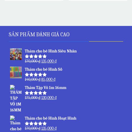
SẢN PHẨM ĐÁNH GIÁ CAO
Thảm cho bé Hình Siêu Nhân
170,000
₫
135,000
₫
Được xếp
hạng
5.00
5
Thảm cho bé Hình Số
sao
140,000
₫
85,000
₫
Được xếp
hạng
5.00
5
Thảm Tập Võ 1m 16mm
sao
175,000
₫
130,000
₫
Được xếp
hạng
5.00
5
sao
Thảm cho bé Hình Hoạt Hình
170,000
₫
135,000
₫
Được xếp