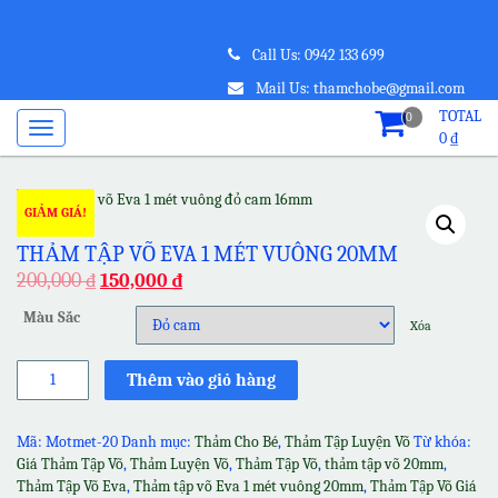
Call Us: 0942 133 699
Mail Us: thamchobe@gmail.com
TOTAL
0
0
₫
GIẢM GIÁ!
THẢM TẬP VÕ EVA 1 MÉT VUÔNG 20MM
200,000
₫
150,000
₫
Màu Sắc
Xóa
Thảm
Thêm vào giỏ hàng
tập
võ
Eva
Mã:
Motmet-20
Danh mục:
Thảm Cho Bé
,
Thảm Tập Luyện Võ
Từ khóa:
1
Giá Thảm Tập Võ
,
Thảm Luyện Võ
,
Thảm Tập Võ
,
thảm tập võ 20mm
,
mét
Thảm Tập Võ Eva
,
Thảm tập võ Eva 1 mét vuông 20mm
,
Thảm Tập Võ Giá