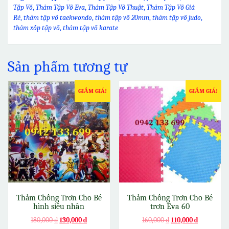
Tập Võ
,
Thảm Tập Võ Eva
,
Thảm Tập Võ Thuật
,
Thảm Tập Võ Giá
Rẻ
,
thảm tập võ taekwondo
,
thảm tập võ 20mm
,
thảm tập võ judo
,
thảm xốp tập võ
,
thảm tập võ karate
Sản phẩm tương tự
GIẢM GIÁ!
GIẢM GIÁ!
Thảm Chống Trơn Cho Bé
Thảm Chống Trơn Cho Bé
hình siêu nhân
trơn Eva 60
180,000
₫
130,000
₫
160,000
₫
110,000
₫