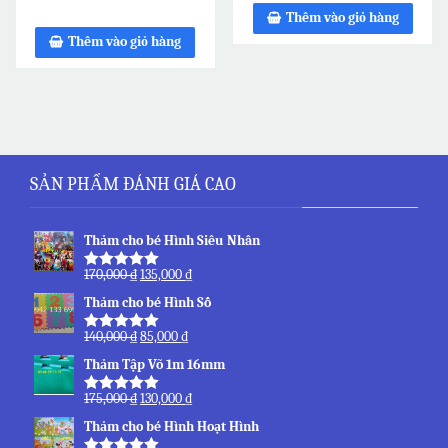
5.00
Thêm vào giỏ hàng
5 sao
Thêm vào giỏ hàng
SẢN PHẨM ĐÁNH GIÁ CAO
Thảm cho bé Hình Siêu Nhân
170,000
₫
135,000
₫
Được xếp
hạng
5.00
5
Thảm cho bé Hình Số
sao
140,000
₫
85,000
₫
Được xếp
hạng
5.00
5
Thảm Tập Võ 1m 16mm
sao
175,000
₫
130,000
₫
Được xếp
hạng
5.00
5
Thảm cho bé Hình Hoạt Hình
sao