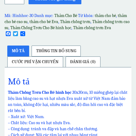
Chống
Trơn
Cho
Mã:
Hinhhoc-30
Danh mục:
Thảm Cho Bé
Từ khóa:
thảm cho bé
,
thảm
Bé
cho bé cao su
,
thảm cho bé Eva
,
Thảm chống trơn
,
Thảm chống trơn cao
hình
su
,
Thảm Chống Trơn Cho Bé hình học
,
Thảm chống trơn Eva
học
Facebook
Twitter
Share
số
lượng
MÔ TẢ
THÔNG TIN BỔ SUNG
CƯỚC PHÍ VẬN CHUYỂN
ĐÁNH GIÁ (0)
Mô tả
Thảm Chống Trơn Cho Bé hình học
30x30cm, 10 miếng ghép lại chất
liệu làm bằng cao su và hạt nhựa Eva xuất xứ từ Việt Nam đảm bảo
an toàn, không độc hại, nhiều màu sắc, độ đàn hồi cao và đặc biệt
rất bền bỉ.
– Xuất xứ: Việt Nam.
– Chất liệu: Cao su và hạt nhựa Eva.
– Công dụng: tránh va đập và hạn chế chấn thương.
– Cách sử dụng: Nối các tấm lại với nhau bằng răng.