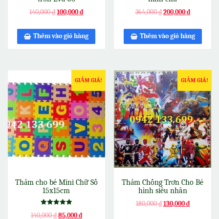
140,000
₫
100,000
₫
364,000
₫
200,000
₫
Thêm vào giỏ hàng
Thêm vào giỏ hàng
GIẢM GIÁ!
GIẢM GIÁ!
Thảm cho bé Mini Chữ Số
Thảm Chống Trơn Cho Bé
15x15cm
hình siêu nhân
180,000
₫
130,000
₫
Được xếp
140,000
₫
85,000
₫
hạng