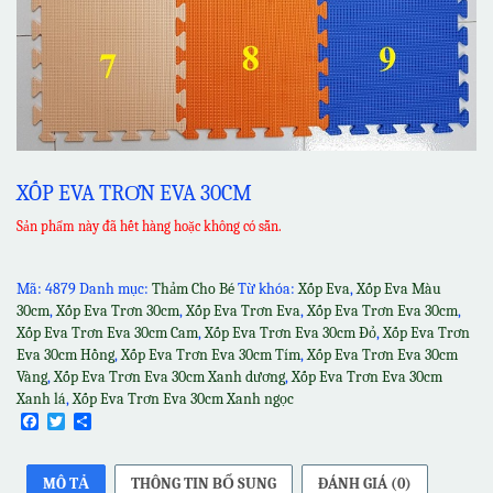
XỐP EVA TRƠN EVA 30CM
Sản phẩm này đã hết hàng hoặc không có sẵn.
Mã:
4879
Danh mục:
Thảm Cho Bé
Từ khóa:
Xốp Eva
,
Xốp Eva Màu
30cm
,
Xốp Eva Trơn 30cm
,
Xốp Eva Trơn Eva
,
Xốp Eva Trơn Eva 30cm
,
Xốp Eva Trơn Eva 30cm Cam
,
Xốp Eva Trơn Eva 30cm Đỏ
,
Xốp Eva Trơn
Eva 30cm Hồng
,
Xốp Eva Trơn Eva 30cm Tím
,
Xốp Eva Trơn Eva 30cm
Vàng
,
Xốp Eva Trơn Eva 30cm Xanh dương
,
Xốp Eva Trơn Eva 30cm
Xanh lá
,
Xốp Eva Trơn Eva 30cm Xanh ngọc
Facebook
Twitter
Share
MÔ TẢ
THÔNG TIN BỔ SUNG
ĐÁNH GIÁ (0)