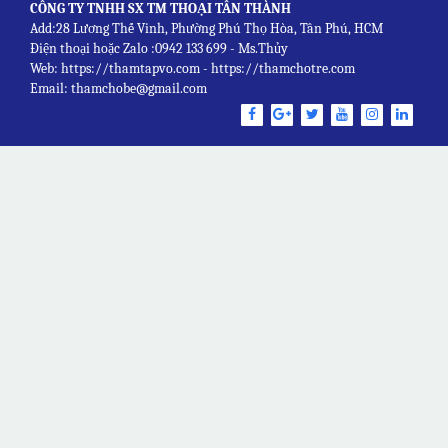
CÔNG TY TNHH SX TM THOẠI TÂN THÀNH
Add:28 Lương Thế Vinh, Phường Phú Thọ Hòa, Tân Phú, HCM
Điện thoại hoặc Zalo :0942 133 699 - Ms.Thủy
Web: https://thamtapvo.com - https://thamchotre.com
Email: thamchobe@gmail.com