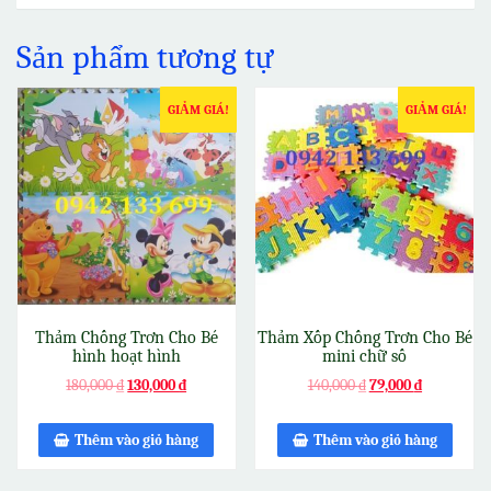
Sản phẩm tương tự
GIẢM GIÁ!
GIẢM GIÁ!
Thảm Chống Trơn Cho Bé
Thảm Xốp Chống Trơn Cho Bé
hình hoạt hình
mini chữ số
180,000
₫
130,000
₫
140,000
₫
79,000
₫
Thêm vào giỏ hàng
Thêm vào giỏ hàng