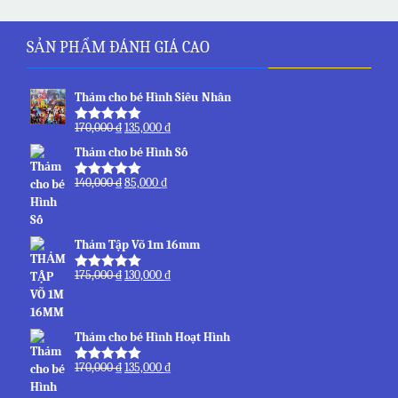
SẢN PHẨM ĐÁNH GIÁ CAO
Thảm cho bé Hình Siêu Nhân
170,000
₫
135,000
₫
Được xếp
hạng
5.00
5
Thảm cho bé Hình Số
sao
140,000
₫
85,000
₫
Được xếp
hạng
5.00
5
sao
Thảm Tập Võ 1m 16mm
175,000
₫
130,000
₫
Được xếp
hạng
5.00
5
sao
Thảm cho bé Hình Hoạt Hình
170,000
₫
135,000
₫
Được xếp
hạng
5.00
5
sao