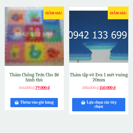
GIẢM GIÁ!
GIẢM GIÁ!
Thảm Chống Trơn Cho Bé
Thảm tập võ Eva 1 mét vuông
hình thú
20mm
140,000
₫
79,000
₫
200,000
₫
150,000
₫
Thêm vào giỏ hàng
Lựa chọn các tùy
chọn