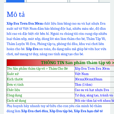
Mô tả
Xốp Eva Trơn Eva 30cm
chất liệu làm bằng cao su và hạt nhựa Eva
xuất xứ từ Việt Nam đảm bảo không độc hại, nhiều màu sắc, độ đàn
hồi cao và đặc biệt rất bền bỉ. Ngoài ra chúng tôi còn cung cấp nhiều
loại thảm xốp, mút xốp, dùng lót sàn làm thảm cho bé, Thảm Tập Võ,
Thảm Luyện Võ Eva, Phòng tập tạ, phòng thi đấu, khu vui chơi liên
hoàn cho bé.
Xốp Eva
an toàn, đa dạng mẫu mã giúp bé vừa học vừa
chơi, mở mang tư duy, nâng cao tính sáng tạo cho bé.
THÔNG TIN Sản phẩm thảm tập võ 
Tên Sản phẩm thảm tập võ > Thảm Cho Bé
Xốp Eva Trơn Eva 30cm
Xuất xứ
Việt Nam
Kích thước
30cmx30cmx10mm
Đơn vị tính
Tấm (1 tấm)
Chất liệu
Cao su và hạt nhựa Eva
Công dụng
Tư duy, sáng tạo, tránh v
Cách sử dụng
Nối các tấm lại với nhau 
Phụ huynh hãy nhanh tay sở hữu cho con yêu của mình bộ thảm
dùng làm
Xốp Eva chơi đùa
,
Xốp Eva tập bò
,
Xốp Eva hạn chế té