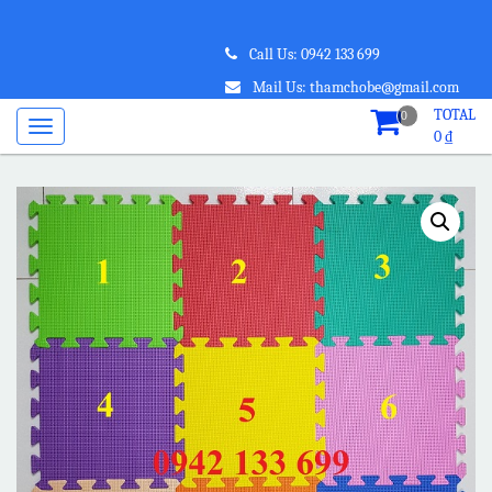
Call Us: 0942 133 699
Mail Us: thamchobe@gmail.com
TOTAL
0
0
₫