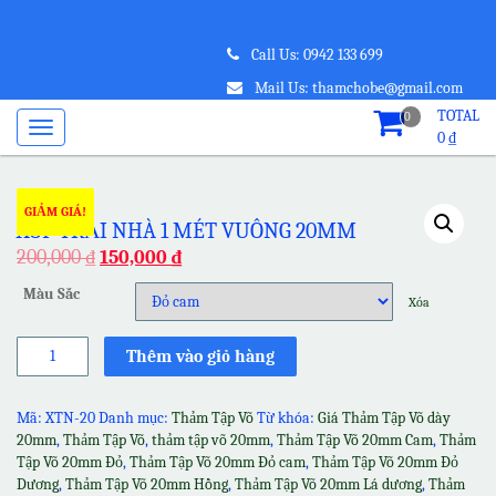
Call Us: 0942 133 699
Mail Us: thamchobe@gmail.com
TOTAL
0
0
₫
GIẢM GIÁ!
XỐP TRẢI NHÀ 1 MÉT VUÔNG 20MM
200,000
₫
150,000
₫
Màu Sắc
Xóa
Xốp
Thêm vào giỏ hàng
Trải
Nhà
1
Mã:
XTN-20
Danh mục:
Thảm Tập Võ
Từ khóa:
Giá Thảm Tập Võ dày
mét
20mm
,
Thảm Tập Võ
,
thảm tập võ 20mm
,
Thảm Tập Võ 20mm Cam
,
Thảm
vuông
Tập Võ 20mm Đỏ
,
Thảm Tập Võ 20mm Đỏ cam
,
Thảm Tập Võ 20mm Đỏ
20mm
Dương
,
Thảm Tập Võ 20mm Hồng
,
Thảm Tập Võ 20mm Lá dương
,
Thảm