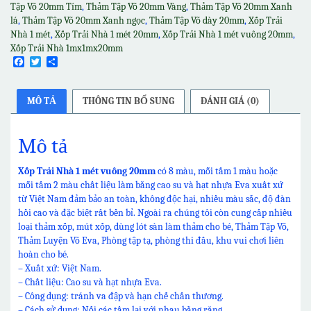
số
Tập Võ 20mm Tím
,
Thảm Tập Võ 20mm Vàng
,
Thảm Tập Võ 20mm Xanh
lượng
lá
,
Thảm Tập Võ 20mm Xanh ngọc
,
Thảm Tập Võ dày 20mm
,
Xốp Trải
Nhà 1 mét
,
Xốp Trải Nhà 1 mét 20mm
,
Xốp Trải Nhà 1 mét vuông 20mm
,
Xốp Trải Nhà 1mx1mx20mm
Facebook
Twitter
Share
MÔ TẢ
THÔNG TIN BỔ SUNG
ĐÁNH GIÁ (0)
Mô tả
Xốp Trải Nhà 1 mét vuông 20mm
có 8 màu, mỗi tấm 1 màu hoặc
mỗi tấm 2 màu chất liệu làm bằng cao su và hạt nhựa Eva xuất xứ
từ Việt Nam đảm bảo an toàn, không độc hại, nhiều màu sắc, độ đàn
hồi cao và đặc biệt rất bền bỉ. Ngoài ra chúng tôi còn cung cấp nhiều
loại thảm xốp, mút xốp, dùng lót sàn làm thảm cho bé, Thảm Tập Võ,
Thảm Luyện Võ Eva, Phòng tập tạ, phòng thi đấu, khu vui chơi liên
hoàn cho bé.
– Xuất xứ: Việt Nam.
– Chất liệu: Cao su và hạt nhựa Eva.
– Công dụng: tránh va đập và hạn chế chấn thương.
– Cách sử dụng: Nối các tấm lại với nhau bằng răng.