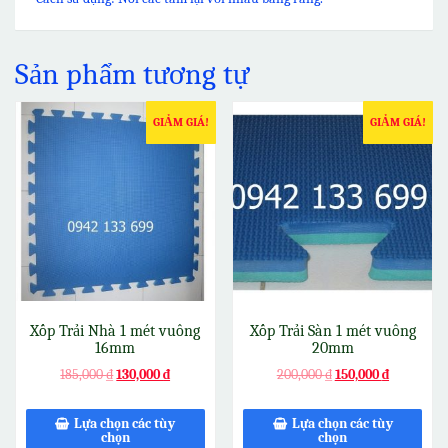
Sản phẩm tương tự
GIẢM GIÁ!
GIẢM GIÁ!
Xốp Trải Nhà 1 mét vuông
Xốp Trải Sàn 1 mét vuông
16mm
20mm
185,000
₫
130,000
₫
200,000
₫
150,000
₫
Lựa chọn các tùy
Lựa chọn các tùy
chọn
chọn