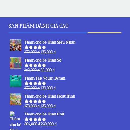
SẢN PHẨM ĐÁNH GIÁ CAO
Thảm cho bé Hình Siêu Nhân
170,000
₫
135,000
₫
Được xếp
hạng
5.00
5
Thảm cho bé Hình Số
sao
140,000
₫
85,000
₫
Được xếp
hạng
5.00
5
Thảm Tập Võ 1m 16mm
sao
175,000
₫
130,000
₫
Được xếp
hạng
5.00
5
Thảm cho bé Hình Hoạt Hình
sao
170,000
₫
135,000
₫
Được xếp
hạng
5.00
5
Thảm cho bé Hình Chữ
sao
364,000
₫
230,000
₫
Được xếp
hạng
5.00
5