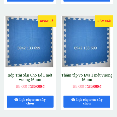
GIẢM GIÁ!
GIẢM GIÁ!
Xốp Trải Sàn Cho Bé 1 mét
Thảm tập võ Eva 1 mét vuông
vuông 16mm
16mm
185,000
₫
130,000
₫
185,000
₫
130,000
₫
Lựa chọn các tùy
Lựa chọn các tùy
chọn
chọn