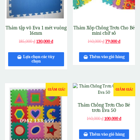
Thảm tập võ Eva 1 mét vuông
Thảm Xốp Chống Trơn Cho Bé
16mm
mini chữ số
185,000
₫
130,000
₫
140,000
₫
79,000
₫
Lựa chọn các tùy
Thêm vào giỏ hàng
chọn
GIẢM GIÁ!
GIẢM GIÁ!
Thảm Chống Trơn Cho Bé
trơn Eva 50
140,000
₫
100,000
₫
Thêm vào giỏ hàng