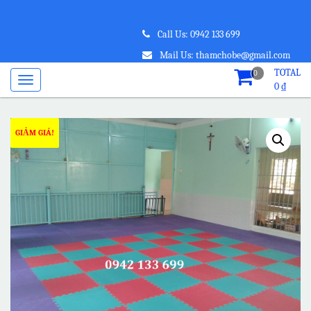
Call Us: 0942 133 699
Mail Us: thamchobe@gmail.com
TOTAL
0
0
₫
GIẢM GIÁ!