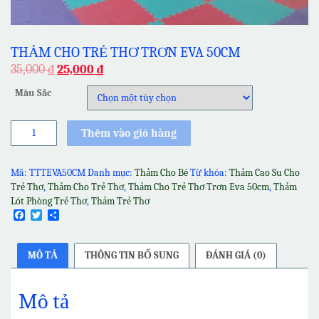
THẢM CHO TRẺ THƠ TRƠN EVA 50CM
35,000
₫
25,000
₫
Màu Sắc
Thảm
Thêm vào giỏ hàng
Cho
Trẻ
Thơ
Mã:
TTTEVA50CM
Danh mục:
Thảm Cho Bé
Từ khóa:
Thảm Cao Su Cho
Trơn
Trẻ Thơ
,
Thảm Cho Trẻ Thơ
,
Thảm Cho Trẻ Thơ Trơn Eva 50cm
,
Thảm
Eva
Lót Phòng Trẻ Thơ
,
Thảm Trẻ Thơ
50cm
Facebook
Twitter
Share
số
lượng
MÔ TẢ
THÔNG TIN BỔ SUNG
ĐÁNH GIÁ (0)
Mô tả