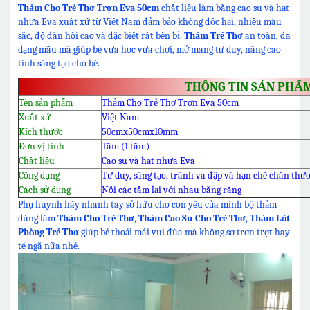
Thảm Cho Trẻ Thơ Trơn Eva 50cm
chất liệu làm bằng cao su và hạt
nhựa Eva xuất xứ từ Việt Nam đảm bảo không độc hại, nhiều màu
sắc, độ đàn hồi cao và đặc biệt rất bền bỉ.
Thảm Trẻ Thơ
an toàn, đa
dạng mẫu mã giúp bé vừa học vừa chơi, mở mang tư duy, nâng cao
tính sáng tạo cho bé.
THÔNG TIN SẢN PHẨ
Tên sản phẩm
Thảm Cho Trẻ Thơ Trơn Eva 50cm
Xuất xứ
Việt Nam
Kích thước
50cmx50cmx10mm
Đơn vị tính
Tấm (1 tấm)
Chất liệu
Cao su và hạt nhựa Eva
Công dụng
Tư duy, sáng tạo, tránh va đập và hạn chế chấn thư
Cách sử dụng
Nối các tấm lại với nhau bằng răng
Phụ huynh hãy nhanh tay sở hữu cho con yêu của mình bộ thảm
dùng làm
Thảm Cho Trẻ Thơ
,
Thảm Cao Su Cho Trẻ Thơ
,
Thảm Lót
Phòng Trẻ Thơ
giúp bé thoải mái vui đùa mà không sợ trơn trợt hay
té ngã nữa nhé.