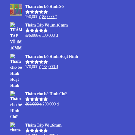
Thảm cho bé Hình Số
140,000
₫
85,000
₫
Được xếp
hạng
5.00
5
Thảm Tập Võ 1m 16mm
sao
175,000
₫
130,000
₫
Được xếp
hạng
5.00
5
sao
Thảm cho bé Hình Hoạt Hình
170,000
₫
135,000
₫
Được xếp
hạng
5.00
5
sao
Thảm cho bé Hình Chữ
364,000
₫
230,000
₫
Được xếp
hạng
5.00
5
sao
Thảm Tập Võ 16mm