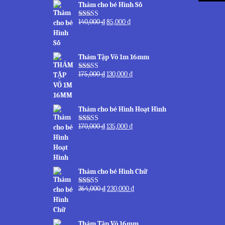
Thảm cho bé Hình Số
140,000
₫
85,000
₫
Được xếp
hạng
5.00
5
sao
Thảm Tập Võ 1m 16mm
175,000
₫
130,000
₫
Được xếp
hạng
5.00
5
sao
Thảm cho bé Hình Hoạt Hình
170,000
₫
135,000
₫
Được xếp
hạng
5.00
5
sao
Thảm cho bé Hình Chữ
364,000
₫
230,000
₫
Được xếp
hạng
5.00
5
sao
Thảm Tập Võ 16mm