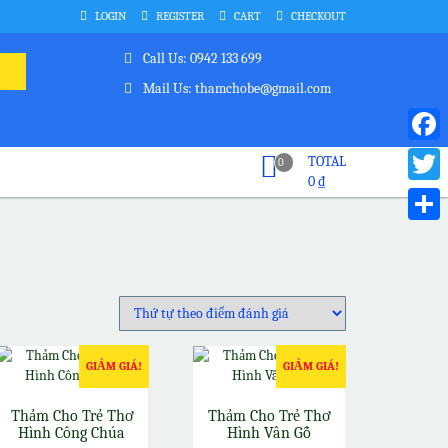
LOGIN
REGISTER
CART
CHECKOUT
Call Us: 0942 133 699
Mail Us: thamchobe@gmail.com
Faceb
TOTAL
0
0
₫
Twitte
Share
GIẢM GIÁ!
GIẢM GIÁ!
Thảm Cho Trẻ Thơ
Thảm Cho Trẻ Thơ
Hình Công Chúa
Hình Vân Gỗ