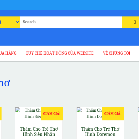
rch
UA HÀNG
QUY CHẾ HOẠT ĐỘNG CỦA WEBSITE
VỀ CHÚNG TÔI
hơ
GIẢM GIÁ!
GIẢM GIÁ!
Thảm Cho Trẻ Thơ
Thảm Cho Trẻ Thơ
Hình Siêu Nhân
Hình Doremon