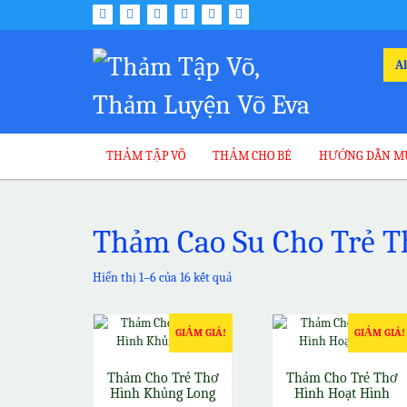
Skip
to
content
Sea
for:
THẢM TẬP VÕ
THẢM CHO BÉ
HƯỚNG DẪN M
Thảm Cao Su Cho Trẻ T
Hiển thị 1–6 của 16 kết quả
GIẢM GIÁ!
GIẢM GIÁ!
Thảm Cho Trẻ Thơ
Thảm Cho Trẻ Thơ
Hình Khủng Long
Hình Hoạt Hình