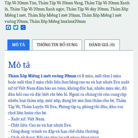
số
Tập Võ 20mm Tím
,
Thảm Tập Võ 20mm Vàng
,
Thảm Tập Võ 20mm Xanh
lượng
lá
,
Thảm Tập Võ 20mm Xanh ngọc
,
Thảm Tập Võ dày 20mm
,
Thảm Xốp
Miếng 1 mét
,
Thảm Xốp Miếng 1 mét 20mm
,
Thảm Xốp Miếng 1 mét
vuông 20mm
,
Thảm Xốp Miếng 1mx1mx20mm
Facebook
Twitter
Share
MÔ TẢ
THÔNG TIN BỔ SUNG
ĐÁNH GIÁ (0)
Mô tả
Thảm Xốp Miếng 1 mét vuông 20mm
có 8 màu, mỗi tấm 1 màu
hoặc mỗi tấm 2 màu chất liệu làm bằng cao su và hạt nhựa Eva xuất
xứ từ Việt Nam đảm bảo an toàn, không độc hại, nhiều màu sắc, độ
đàn hồi cao và đặc biệt rất bền bỉ. Ngoài ra chúng tôi còn cung cấp
nhiều loại thảm xốp, mút xốp, dùng lót sàn làm thảm cho bé, Thảm
Tập Võ, Thảm Luyện Võ Eva, Phòng tập tạ, phòng thi đấu, khu vui
chơi liên hoàn cho bé.
– Xuất xứ: Việt Nam.
– Chất liệu: Cao su và hạt nhựa Eva.
– Công dụng: tránh va đập và hạn chế chấn thương.
– Cách sử dụng: Nối các tấm lại với nhau bằng răng.