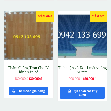
GIẢM GIÁ!
GIẢM GIÁ!
Thảm Chống Trơn Cho Bé
Thảm tập võ Eva 1 mét vuông
hình vân gỗ
20mm
180,000
₫
130,000
₫
200,000
₫
150,000
₫
Thêm vào giỏ hàng
Lựa chọn các tùy
chọn