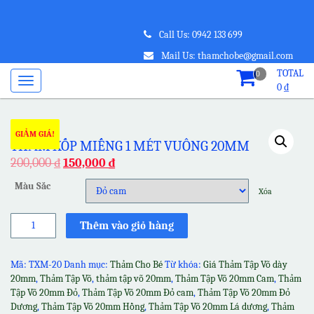
Call Us: 0942 133 699
Mail Us: thamchobe@gmail.com
TOTAL
0
0
₫
GIẢM GIÁ!
THẢM XỐP MIẾNG 1 MÉT VUÔNG 20MM
200,000
₫
150,000
₫
Màu Sắc
Xóa
Thảm
Thêm vào giỏ hàng
Xốp
Miếng
1
Mã:
TXM-20
Danh mục:
Thảm Cho Bé
Từ khóa:
Giá Thảm Tập Võ dày
mét
20mm
,
Thảm Tập Võ
,
thảm tập võ 20mm
,
Thảm Tập Võ 20mm Cam
,
Thảm
vuông
Tập Võ 20mm Đỏ
,
Thảm Tập Võ 20mm Đỏ cam
,
Thảm Tập Võ 20mm Đỏ
20mm
Dương
,
Thảm Tập Võ 20mm Hồng
,
Thảm Tập Võ 20mm Lá dương
,
Thảm