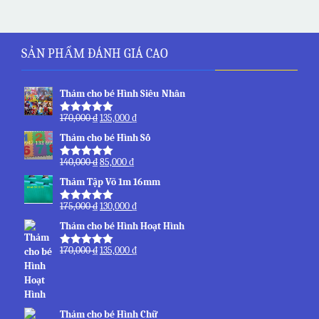
SẢN PHẨM ĐÁNH GIÁ CAO
Thảm cho bé Hình Siêu Nhân
170,000
₫
135,000
₫
Được xếp
hạng
5.00
5
Thảm cho bé Hình Số
sao
140,000
₫
85,000
₫
Được xếp
hạng
5.00
5
Thảm Tập Võ 1m 16mm
sao
175,000
₫
130,000
₫
Được xếp
hạng
5.00
5
Thảm cho bé Hình Hoạt Hình
sao
170,000
₫
135,000
₫
Được xếp
hạng
5.00
5
sao
Thảm cho bé Hình Chữ