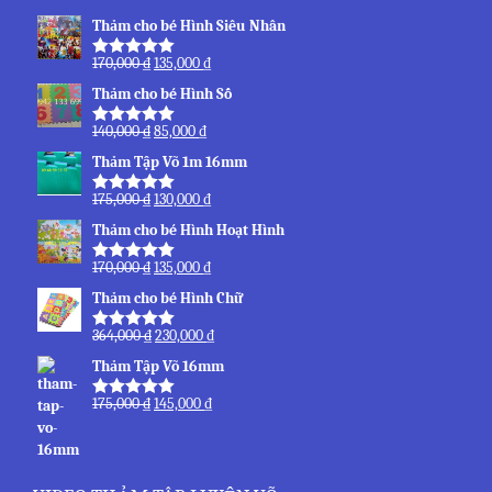
Thảm cho bé Hình Siêu Nhân
170,000
₫
135,000
₫
Được xếp
hạng
5.00
5
Thảm cho bé Hình Số
sao
140,000
₫
85,000
₫
Được xếp
hạng
5.00
5
Thảm Tập Võ 1m 16mm
sao
175,000
₫
130,000
₫
Được xếp
hạng
5.00
5
Thảm cho bé Hình Hoạt Hình
sao
170,000
₫
135,000
₫
Được xếp
hạng
5.00
5
Thảm cho bé Hình Chữ
sao
364,000
₫
230,000
₫
Được xếp
hạng
5.00
5
Thảm Tập Võ 16mm
sao
175,000
₫
145,000
₫
Được xếp
hạng
5.00
5
sao