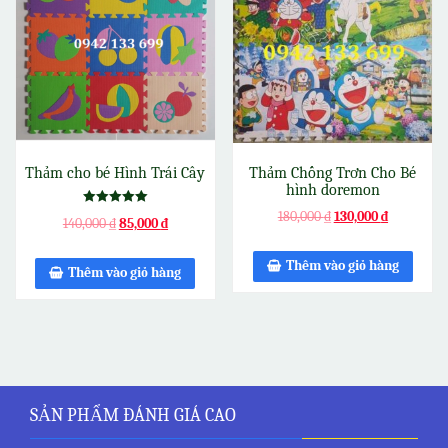
Thảm cho bé Hình Trái Cây
Thảm Chống Trơn Cho Bé
hình doremon
Được xếp
180,000
₫
130,000
₫
140,000
₫
85,000
₫
hạng
5.00
5 sao
Thêm vào giỏ hàng
Thêm vào giỏ hàng
SẢN PHẨM ĐÁNH GIÁ CAO