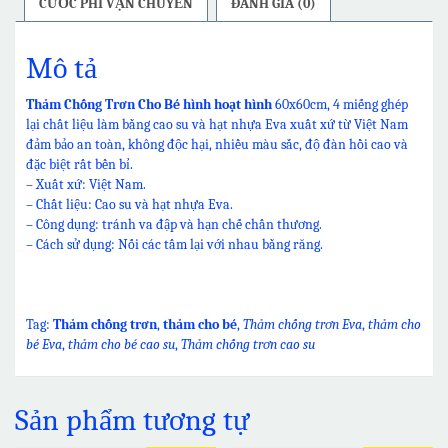
CƯỚC PHÍ VẬN CHUYỂN
ĐÁNH GIÁ (0)
Mô tả
Thảm Chống Trơn Cho Bé hình hoạt hình
60x60cm, 4 miếng ghép
lại chất liệu làm bằng cao su và hạt nhựa Eva xuất xứ từ Việt Nam
đảm bảo an toàn, không độc hại, nhiều màu sắc, độ đàn hồi cao và
đặc biệt rất bền bỉ.
– Xuất xứ: Việt Nam.
– Chất liệu: Cao su và hạt nhựa Eva.
– Công dụng: tránh va đập và hạn chế chấn thương.
– Cách sử dụng: Nối các tấm lại với nhau bằng răng.
Tag:
Thảm chống trơn
,
thảm cho bé
,
Thảm chống trơn Eva
,
thảm cho
bé Eva
,
thảm cho bé cao su
,
Thảm chống trơn cao su
Sản phẩm tương tự