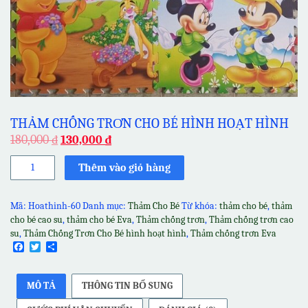
THẢM CHỐNG TRƠN CHO BÉ HÌNH HOẠT HÌNH
180,000
₫
130,000
₫
Thảm
Thêm vào giỏ hàng
Chống
Trơn
Cho
Mã:
Hoathinh-60
Danh mục:
Thảm Cho Bé
Từ khóa:
thảm cho bé
,
thảm
Bé
cho bé cao su
,
thảm cho bé Eva
,
Thảm chống trơn
,
Thảm chống trơn cao
hình
su
,
Thảm Chống Trơn Cho Bé hình hoạt hình
,
Thảm chống trơn Eva
hoạt
Facebook
Twitter
Share
hình
số
lượng
MÔ TẢ
THÔNG TIN BỔ SUNG