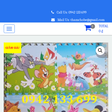
Call Us: 0942 133 699
Mail Us: thamchobe@gmail.com
TOTAL
0
0
₫
GIẢM GIÁ!