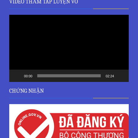
VIDEO THẢM TÂP LUYỆN VÕ
Trình
chơi
Video
00:00
02:24
CHỨNG NHẬN