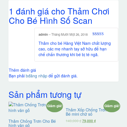
1 đánh giá cho
Thảm Chơi
Cho Bé Hình Số Scan
admin
–
Tháng Mười Một 26, 2018
Được xếp
Thảm cho bé Hàng Việt Nam chất lượng
hạng
5
5 sao
cao, các mẹ nhanh tay sở hữu để hạn
chế chấn thương khi bé bị té ngã.
Thêm đánh giá
Bạn phải
bđăng nhập
để gửi đánh giá.
Sản phẩm tương tự
Giảm giá!
Giảm giá!
Thảm Xốp Chống Trơn Cho
Bé mini chữ số
Thảm Chống Trơn Cho Bé
140,000
₫
79,000
₫
hình vân gỗ