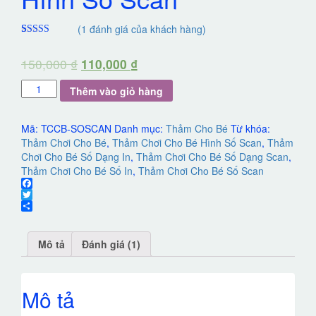
(
1
đánh giá của khách hàng)
5.00
1
trên 5
dựa trên
150,000
₫
110,000
₫
đánh giá
Thảm
Thêm vào giỏ hàng
Chơi
Cho
Bé
Mã:
TCCB-SOSCAN
Danh mục:
Thảm Cho Bé
Từ khóa:
Hình
Thảm Chơi Cho Bé
,
Thảm Chơi Cho Bé Hình Số Scan
,
Thảm
Số
Chơi Cho Bé Số Dạng In
,
Thảm Chơi Cho Bé Số Dạng Scan
,
Scan
Thảm Chơi Cho Bé Số In
,
Thảm Chơi Cho Bé Số Scan
số
Facebook
lượng
Twitter
Share
Mô tả
Đánh giá (1)
Mô tả