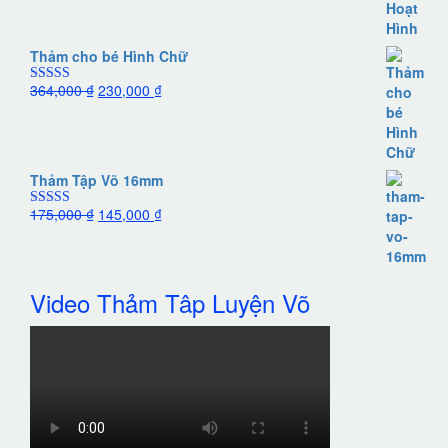
Thảm cho bé Hình Chữ
364,000
₫
230,000
₫
Được xếp
hạng
5.00
5
sao
Thảm Tập Võ 16mm
175,000
₫
145,000
₫
Được xếp
hạng
5.00
5
sao
Video Thảm Tâp Luyện Võ