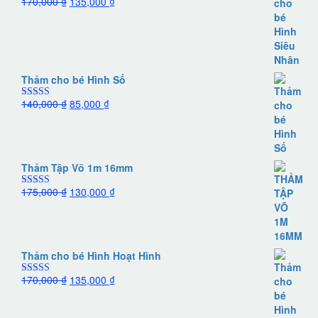
170,000
₫
135,000
₫
Được xếp
hạng
5.00
5
sao
Thảm cho bé Hình Số
140,000
₫
85,000
₫
Được xếp
hạng
5.00
5
sao
Thảm Tập Võ 1m 16mm
175,000
₫
130,000
₫
Được xếp
hạng
5.00
5
sao
Thảm cho bé Hình Hoạt Hình
170,000
₫
135,000
₫
Được xếp
hạng
5.00
5
sao