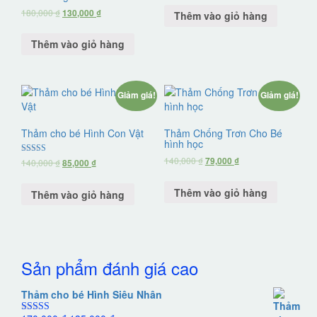
180,000
₫
130,000
₫
Thêm vào giỏ hàng
Thêm vào giỏ hàng
Giảm giá!
Giảm giá!
Thảm cho bé Hình Con Vật
Thảm Chống Trơn Cho Bé
hình học
140,000
₫
79,000
₫
Được xếp
140,000
₫
85,000
₫
hạng
5.00
5 sao
Thêm vào giỏ hàng
Thêm vào giỏ hàng
Sản phẩm đánh giá cao
Thảm cho bé Hình Siêu Nhân