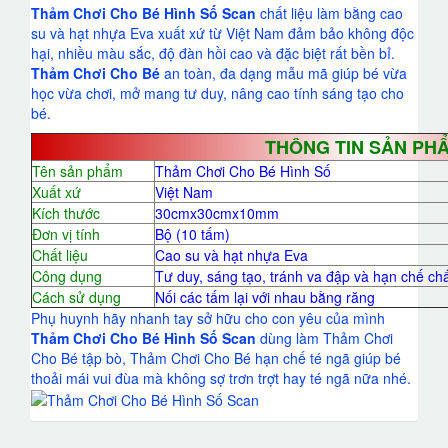
Thảm Chơi Cho Bé Hình Số Scan
chất liệu làm bằng cao
su và hạt nhựa Eva xuất xứ từ Việt Nam đảm bảo không độc
hại, nhiều màu sắc, độ đàn hồi cao và đặc biệt rất bền bỉ.
Thảm Chơi Cho Bé
an toàn, đa dạng mẫu mã giúp bé vừa
học vừa chơi, mở mang tư duy, nâng cao tính sáng tạo cho
bé.
THÔNG TIN SẢN PH
Tên sản phẩm
Thảm Chơi Cho Bé Hình Số
Xuất xứ
Việt Nam
Kích thước
30cmx30cmx10mm
Đơn vị tính
Bộ (10 tấm)
Chất liệu
Cao su và hạt nhựa Eva
Công dụng
Tư duy, sáng tạo, tránh va đập và hạn chế c
Cách sử dụng
Nối các tấm lại với nhau bằng răng
Phụ huynh hãy nhanh tay sở hữu cho con yêu của mình
Thảm Chơi Cho Bé Hình Số Scan
dùng làm Thảm Chơi
Cho Bé tập bò, Thảm Chơi Cho Bé hạn chế té ngã giúp bé
thoải mái vui đùa mà không sợ trơn trợt hay té ngã nữa nhé.