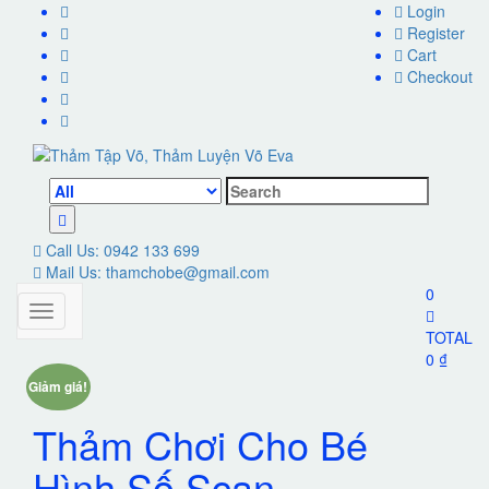
Skip
Login
to
Register
content
Cart
Checkout
Search
for:
Call Us: 0942 133 699
Mail Us: thamchobe@gmail.com
0
TOTAL
0
₫
Giảm giá!
Thảm Chơi Cho Bé
Hình Số Scan