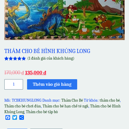
THẢM CHO BÉ HÌNH KHỦNG LONG
(
1
đánh giá của khách hàng)
5.00
1
trên 5
dựa trên
170,000
₫
135,000
₫
đánh giá
Thảm
Thêm vào giỏ hàng
cho
bé
Hình
Mã:
TCBKHUNGLONG
Danh mục:
Thảm Cho Bé
Từ khóa:
thảm cho bé
,
Khủng
Thảm cho bé chơi đùa
,
Thảm cho bé hạn chế té ngã
,
Thảm cho bé Hình
Long
Khủng Long
,
Thảm cho bé tập bò
số
Facebook
Twitter
Share
lượng