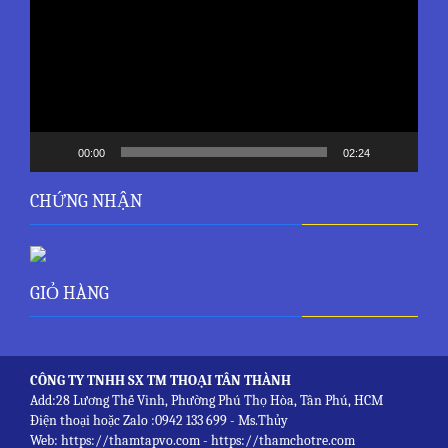
Video
00:00
02:24
CHỨNG NHẬN
GIỎ HÀNG
CÔNG TY TNHH SX TM THOẠI TÂN THÀNH
Add:28 Lương Thế Vinh, Phường Phú Thọ Hòa, Tân Phú, HCM
Điện thoại hoặc Zalo :0942 133 699 - Ms.Thủy
Web: https://thamtapvo.com - https://thamchotre.com