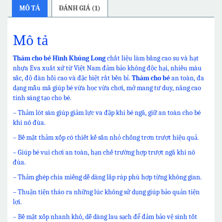
MÔ TẢ
ĐÁNH GIÁ (1)
Mô tả
Thảm cho bé Hình Khủng Long
chất liệu làm bằng cao su và hạt
nhựa Eva xuất xứ từ Việt Nam đảm bảo không độc hại, nhiều màu
sắc, độ đàn hồi cao và đặc biệt rất bền bỉ.
Thảm cho bé
an toàn, đa
dạng mẫu mã giúp bé vừa học vừa chơi, mở mang tư duy, nâng cao
tính sáng tạo cho bé.
– Thảm lót sàn giúp giảm lực va đập khi bé ngã, giữ an toàn cho bé
khi nô đùa.
– Bề mặt thảm xốp có thiết kế sần nhỏ chống trơn trượt hiệu quả.
– Giúp bé vui chơi an toàn, hạn chế trường hợp trượt ngã khi nô
đùa.
– Thảm ghép chia miếng dễ dàng lắp ráp phù hợp từng không gian.
– Thuận tiện tháo ra những lúc không sử dụng giúp bảo quản tiện
lợi.
– Bề mặt xốp nhanh khô, dễ dàng lau sạch để đảm bảo vệ sinh tốt