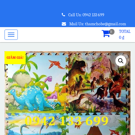
Call Us: 0942 133 699
Mail Us: thamchobe@gmail.com
TOTAL
0
0
₫
GIẢM GIÁ!