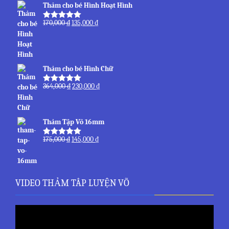
Thảm cho bé Hình Hoạt Hình
170,000
₫
135,000
₫
Được xếp
hạng
5.00
5
sao
Thảm cho bé Hình Chữ
364,000
₫
230,000
₫
Được xếp
hạng
5.00
5
sao
Thảm Tập Võ 16mm
175,000
₫
145,000
₫
Được xếp
hạng
5.00
5
sao
VIDEO THẢM TÂP LUYỆN VÕ
Trình
chơi