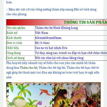
hơn.
– Màu sắc rực rỡ của từng miếng thảm xốp mang đến vẻ tươi sáng
cho căn phòng.
THÔNG TIN SẢN PHẨ
Tên sản phẩm
Thảm cho bé Hình Khủng Long
Xuất xứ
Việt Nam
Kích thước
60cmx60cmx10mm
Đơn vị tính
Bộ (4 tấm)
Chất liệu
Cao su và hạt nhựa Eva
Công dụng
Tư duy, sáng tạo, tránh va đập và hạn chế chấn thư
Cách sử dụng
Nối các tấm lại với nhau bằng răng
Phụ huynh hãy nhanh tay sở hữu cho con yêu của mình bộ thảm
dùng làm
Thảm cho bé
, Thảm cho bé tập bò, Thảm cho bé hạn chế té
ngã giúp bé thoải mái vui đùa mà không sợ trơn trợt hay té ngã nữa
nhé.