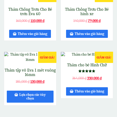
Thảm Chống Trơn Cho Bé
Thảm Chống Trơn Cho Bé
trơn Eva 60
hình xe
160,000
₫
110,000
₫
140,000
₫
79,000
₫
Thêm vào giỏ hàng
Thêm vào giỏ hàng
GIẢM GIÁ!
GIẢM GIÁ!
Thảm cho bé Hình Chữ
Thảm tập võ Eva 1 mét vuông
16mm
Được xếp
364,000
₫
230,000
₫
hạng
185,000
₫
130,000
₫
5.00
5 sao
Thêm vào giỏ hàng
Lựa chọn các tùy
chọn