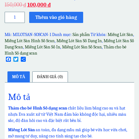
150,000
₫
100,000
₫
Thảm
Thêm vào giỏ hàng
cho
bé
Hình
Mã:
MILOTSAN-SOSCAN-1
Danh mục:
Sản phẩm
Từ khóa:
Miếng Lót Sàn
,
Số
Miếng Lót Sàn Hình Số Scan
,
Miếng Lót Sàn Số Dạng In
,
Miếng Lót Sàn Số
dạng
Dạng Scan
,
Miếng Lót Sàn Số In
,
Miếng Lót Sàn Số Scan
,
Thảm cho bé
scan
Hình Số dạng scan
số
Facebook
Twitter
Share
lượng
MÔ TẢ
ĐÁNH GIÁ (0)
Mô tả
Thảm cho bé Hình Số dạng scan
chất liệu làm bằng cao su và hạt
nhựa Eva xuất xứ từ Việt Nam đảm bảo không độc hại, nhiều màu
sắc, độ đàn hồi cao và đặc biệt rất bền bỉ.
Miếng Lót Sàn
an toàn, đa dạng mẫu mã giúp bé vừa học vừa chơi,
mở mang tư duy, nâng cao tính sáng tạo cho bé.