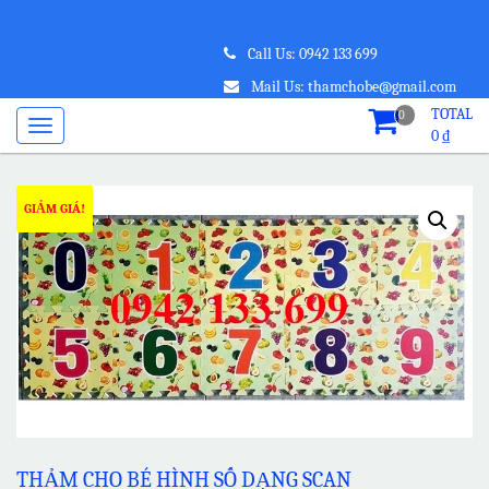
Call Us: 0942 133 699
Mail Us: thamchobe@gmail.com
TOTAL
0
0
₫
GIẢM GIÁ!
THẢM CHO BÉ HÌNH SỐ DẠNG SCAN