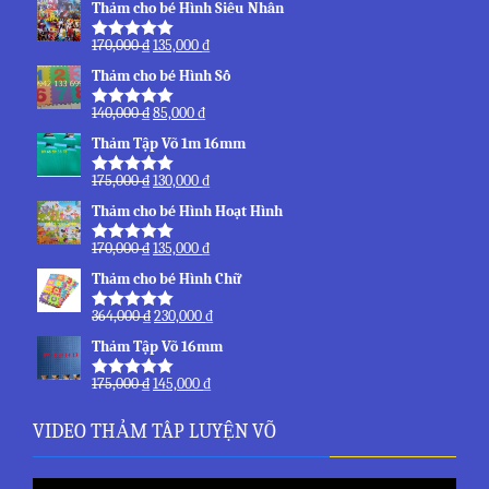
Thảm cho bé Hình Siêu Nhân
170,000
₫
135,000
₫
Được xếp
hạng
5.00
5
Thảm cho bé Hình Số
sao
140,000
₫
85,000
₫
Được xếp
hạng
5.00
5
Thảm Tập Võ 1m 16mm
sao
175,000
₫
130,000
₫
Được xếp
hạng
5.00
5
Thảm cho bé Hình Hoạt Hình
sao
170,000
₫
135,000
₫
Được xếp
hạng
5.00
5
Thảm cho bé Hình Chữ
sao
364,000
₫
230,000
₫
Được xếp
hạng
5.00
5
Thảm Tập Võ 16mm
sao
175,000
₫
145,000
₫
Được xếp
hạng
5.00
5
sao
VIDEO THẢM TÂP LUYỆN VÕ
Trình