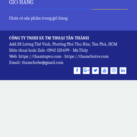
GIỎ HÀNG
Chưa có sản phẩm trong giỏ hàng.
CÔNG TY TNHH SX TM THOẠI TÂN THÀNH
Add:28 Lương Thế Vinh, Phường Phú Thọ Hòa, Tân Phú, HCM
Điện thoại hoặc Zalo :0942 133 699 - Ms.Thủy
Web: https://thamtapvo.com - https://thamchotre.com
Email: thamchobe@gmail.com