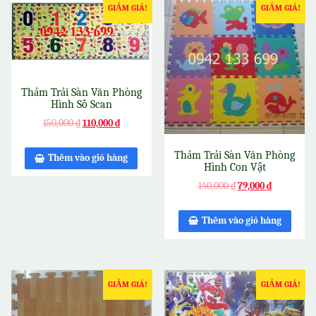
GIẢM GIÁ!
GIẢM GIÁ!
Thảm Trải Sàn Văn Phòng
Hình Số Scan
150,000
₫
110,000
₫
Thảm Trải Sàn Văn Phòng
Thêm vào giỏ hàng
Hình Con Vật
140,000
₫
79,000
₫
Thêm vào giỏ hàng
GIẢM GIÁ!
GIẢM GIÁ!