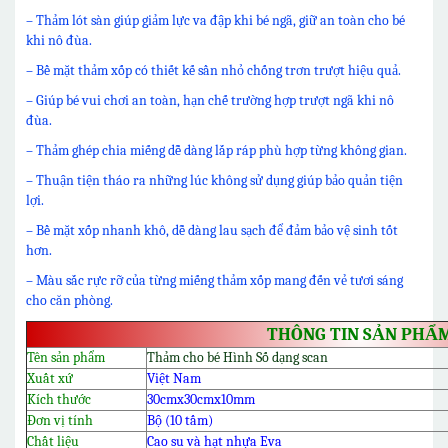
– Thảm lót sàn giúp giảm lực va đập khi bé ngã, giữ an toàn cho bé
khi nô đùa.
– Bề mặt thảm xốp có thiết kế sần nhỏ chống trơn trượt hiệu quả.
– Giúp bé vui chơi an toàn, hạn chế trường hợp trượt ngã khi nô
đùa.
– Thảm ghép chia miếng dễ dàng lắp ráp phù hợp từng không gian.
– Thuận tiện tháo ra những lúc không sử dụng giúp bảo quản tiện
lợi.
– Bề mặt xốp nhanh khô, dễ dàng lau sạch để đảm bảo vệ sinh tốt
hơn.
– Màu sắc rực rỡ của từng miếng thảm xốp mang đến vẻ tươi sáng
cho căn phòng.
THÔNG TIN SẢN PHẨ
Tên sản phẩm
Thảm cho bé Hình Số dạng scan
Xuất xứ
Việt Nam
Kích thước
30cmx30cmx10mm
Đơn vị tính
Bộ (10 tấm)
Chất liệu
Cao su và hạt nhựa Eva