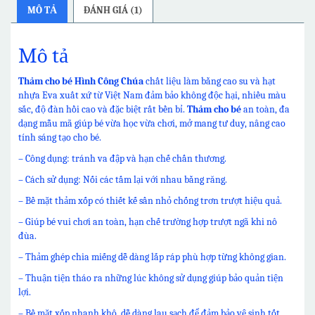
MÔ TẢ
ĐÁNH GIÁ (1)
Mô tả
Thảm cho bé Hình Công Chúa
chất liệu làm bằng cao su và hạt
nhựa Eva xuất xứ từ Việt Nam đảm bảo không độc hại, nhiều màu
sắc, độ đàn hồi cao và đặc biệt rất bền bỉ.
Thảm cho bé
an toàn, đa
dạng mẫu mã giúp bé vừa học vừa chơi, mở mang tư duy, nâng cao
tính sáng tạo cho bé.
– Công dụng: tránh va đập và hạn chế chấn thương.
– Cách sử dụng: Nối các tấm lại với nhau bằng răng.
– Bề mặt thảm xốp có thiết kế sần nhỏ chống trơn trượt hiệu quả.
– Giúp bé vui chơi an toàn, hạn chế trường hợp trượt ngã khi nô
đùa.
– Thảm ghép chia miếng dễ dàng lắp ráp phù hợp từng không gian.
– Thuận tiện tháo ra những lúc không sử dụng giúp bảo quản tiện
lợi.
– Bề mặt xốp nhanh khô, dễ dàng lau sạch để đảm bảo vệ sinh tốt