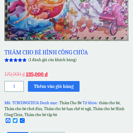
THẢM CHO BÉ HÌNH CÔNG CHÚA
(
1
đánh giá của khách hàng)
5.00
1
trên 5
dựa trên
170,000
₫
135,000
₫
đánh giá
Thảm
Thêm vào giỏ hàng
cho
bé
Hình
Mã:
TCBCONGCHUA
Danh mục:
Thảm Cho Bé
Từ khóa:
thảm cho bé
,
Công
Thảm cho bé chơi đùa
,
Thảm cho bé hạn chế té ngã
,
Thảm cho bé Hình
Chúa
Công Chúa
,
Thảm cho bé tập bò
số
Facebook
Twitter
Share
lượng