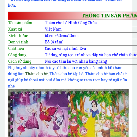
hơn.
THÔNG TIN SẢN PHẨ
Tên sản phẩm
Thảm cho bé Hình Công Chúa
Xuất xứ
Việt Nam
Kích thước
60cmx60cmx10mm
Đơn vị tính
Bộ (4 tấm)
Chất liệu
Cao su và hạt nhựa Eva
Công dụng
Tư duy, sáng tạo, tránh va đập và hạn chế chấn thư
Cách sử dụng
Nối các tấm lại với nhau bằng răng
Phụ huynh hãy nhanh tay sở hữu cho con yêu của mình bộ thảm
dùng làm
Thảm cho bé
, Thảm cho bé tập bò, Thảm cho bé hạn chế té
ngã giúp bé thoải mái vui đùa mà không sợ trơn trợt hay té ngã nữa
nhé.