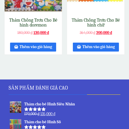
Thảm Chống Trơn Cho Bé
Thảm Chống Trơn Cho Bé
hình doremon
hình chữ
180,000
₫
130,000
₫
364,000
₫
200,000
₫
Thêm vào giỏ hàng
Thêm vào giỏ hàng
SẢN PHẨM ĐÁNH GIÁ CAO
Thảm cho bé Hình Siêu Nhân
170,000
₫
135,000
₫
Được xếp
hạng
5.00
5
Thảm cho bé Hình Số
sao