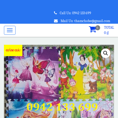
Call Us: 0942 133 699
Mail Us: thamchobe@gmail.com
TOTAL
0
0
₫
GIẢM GIÁ!