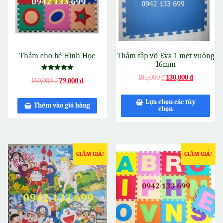
Thảm cho bé Hình Học
Thảm tập võ Eva 1 mét vuông
16mm
Được xếp
185,000
₫
130,000
₫
140,000
₫
79,000
₫
hạng
5.00
5 sao
Lựa chọn các tùy
Thêm vào giỏ hàng
chọn
GIẢM GIÁ!
GIẢM GIÁ!