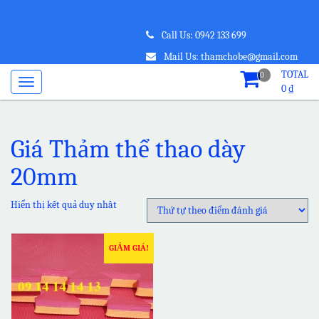
Call Us: 0942 133 699
Mail Us: thamchobe@gmail.com
TOTAL
0
0
₫
Giá Thảm thể thao dày
20mm
Hiển thị kết quả duy nhất
GIẢM GIÁ!