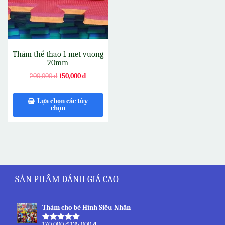
Thảm thể thao 1 met vuong
20mm
200,000
₫
150,000
₫
Lựa chọn các tùy
chọn
SẢN PHẨM ĐÁNH GIÁ CAO
Thảm cho bé Hình Siêu Nhân
170,000
₫
135,000
₫